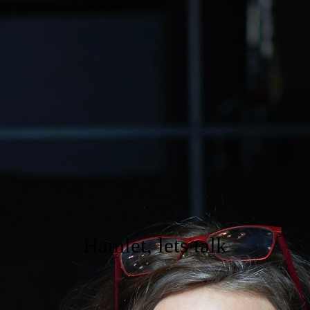
ANFANG
legale wunder GbR
NORA SOMAINI
FLÜSTERASPHALT
Hamlet, lets talk