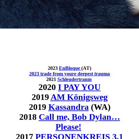
Projekte
2023
EnBloque
(AT)
2023 trade from youre deepest trauma
2021
Schleudertraum
2020
I PAY YOU
2019
AM Königsweg
2019
Kassandra
(WA)
2018
Call me, Bob Dylan…
Please!
2017
PERSONENKREIS 3.1