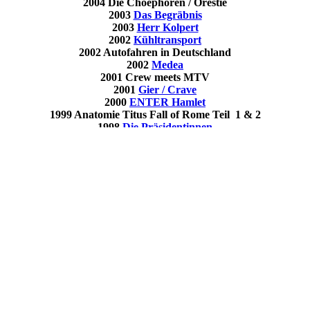
2004
Die Choephoren / Orestie
2003
Das Begräbnis
2003
Herr Kolpert
2002
Kühltransport
2002
Autofahren in Deutschland
2002
Medea
2001
Crew meets MTV
2001
Gier / Crave
2000
ENTER
Hamlet
1999
Anatomie Titus Fall of Rome Teil 1 & 2
1998
Die Präsidentinnen
Cookie-Einstellungen
1998
Anatomie Titus Fall of Rome Teil 1
Diese Webseite verwendet Cookies, um Besuchern ein optimales
Nutzererlebnis zu bieten. Bestimmte Inhalte von Drittanbietern werden
nur angezeigt, wenn die entsprechende Option aktiviert ist. Die
Datenverarbeitung kann dann auch in einem Drittland erfolgen.
Weitere Informationen hierzu in der Datenschutzerklärung.
Technisch notwendige
Diese Cookies sind zum Betrieb der Webseite notwendig, z.B. zum
Schutz vor Hackerangriffen und zur Gewährleistung eines
konsistenten und der Nachfrage angepassten Erscheinungsbilds der
Seite.
Analytische