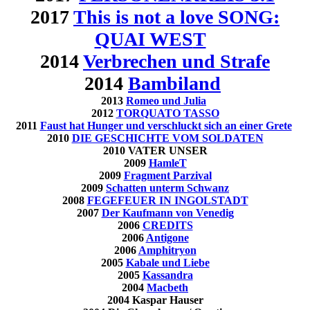
2017
This is not a love SONG:
QUAI WES
T
2014
Verbrechen und Strafe
2014
Bambiland
2013
Romeo und Juli
a
2012
TORQUATO TASSO
2011
F
aust hat Hunger und verschluckt sich an einer Grete
2010
DIE GESCHICHTE VOM SOLDATEN
2010 VATER UNSER
2009
HamleT
2009
Fragment Parzival
2009
Schatten unterm Schwanz
2008
FEGEFEUER IN INGOLSTADT
2007
Der Kaufmann von Venedig
2006
CREDITS
2006
Antigone
2006
Amphitryon
2005
Kabale und Liebe
2005
Kassandra
2004
Macbeth
2004
Kaspar Hauser