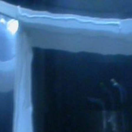
ANFANG
legale wunder GbR
NORA SOMAINI
FLÜSTERASPHALT