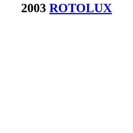
2003
ROTOLUX
Cookie-Einstellungen
Diese Webseite verwendet Cookies, um Besuchern ein optimales
Nutzererlebnis zu bieten. Bestimmte Inhalte von Drittanbietern werden
nur angezeigt, wenn die entsprechende Option aktiviert ist. Die