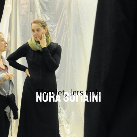
ANFANG
legale wunder GbR
NORA SOMAINI
FLÜSTERASPHALT
Hamlet, lets talk