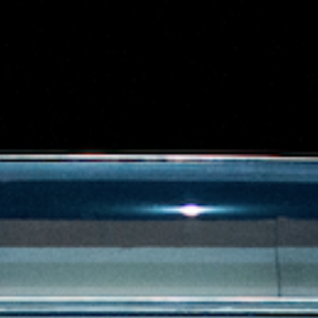
ANFANG
legale wunder GbR
NORA SOMAINI
FLÜSTERASPHALT